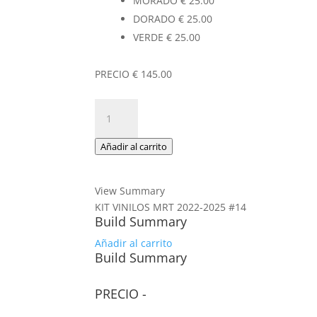
MORADO
€
25.00
DORADO
€
25.00
VERDE
€
25.00
PRECIO
€
145.00
KIT
VINILOS
MRT
Añadir al carrito
2022-
2025
#14
View Summary
cantidad
KIT VINILOS MRT 2022-2025 #14
Build Summary
Añadir al carrito
Build Summary
PRECIO
-