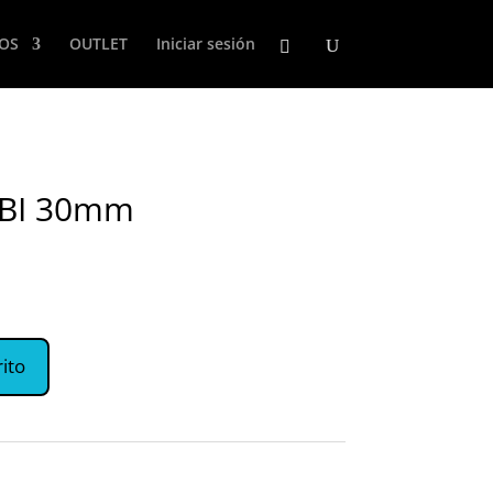
LOS
OUTLET
Iniciar sesión
BI 30mm
rito