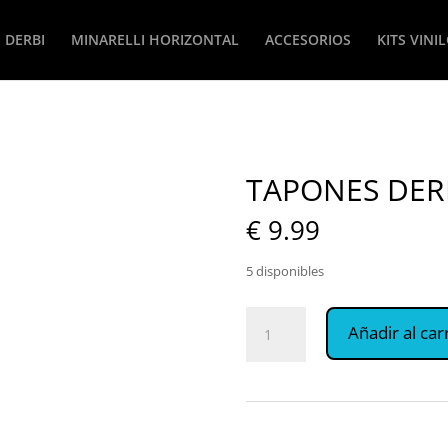
DERBI
MINARELLI HORIZONTAL
ACCESORIOS
KITS VINI
TAPONES DER
€
9.99
5 disponibles
TAPONES
Añadir al car
DERBI
30mm
cantidad