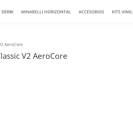
DERBI
MINARELLI HORIZONTAL
ACCESORIOS
KITS VINI
V2 AeroCore
lassic V2 AeroCore