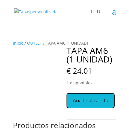
Inicio
/
OUTLET
/ TAPA AM6 (1 UNIDAD)
TAPA AM6
(1 UNIDAD)
€
24.01
1 disponibles
TAPA
Añadir al carrito
AM6
(1
UNIDAD)
cantidad
Productos relacionados