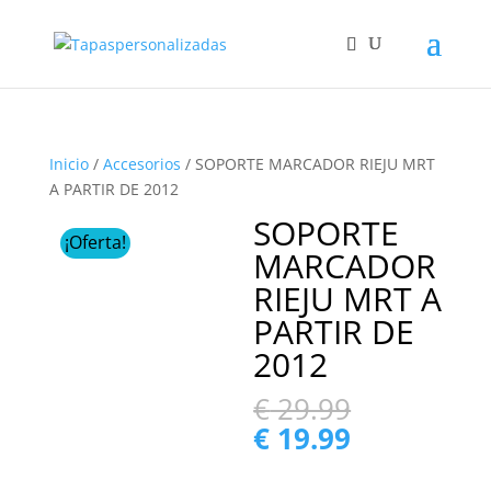
Inicio
/
Accesorios
/ SOPORTE MARCADOR RIEJU MRT
A PARTIR DE 2012
SOPORTE
¡Oferta!
MARCADOR
RIEJU MRT A
PARTIR DE
2012
El
€
29.99
precio
El
€
19.99
original
precio
era:
actual