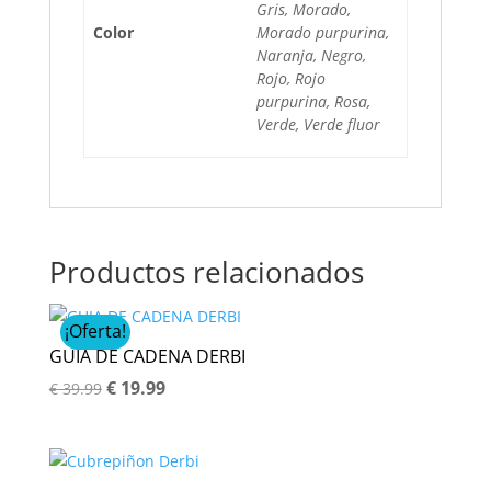
Gris, Morado,
Color
Morado purpurina,
Naranja, Negro,
Rojo, Rojo
purpurina, Rosa,
Verde, Verde fluor
Productos relacionados
¡Oferta!
GUIA DE CADENA DERBI
El
El
€
19.99
€
39.99
precio
precio
original
actual
era:
es: