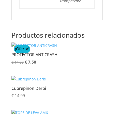
Transparente
Productos relacionados
¡Oferta!
PROTECTOR ANTICRASH
El
El
€
7.50
€
14.99
precio
precio
original
actual
era:
es:
Cubrepiñon Derbi
€ 14.99.
€ 7.50.
€
14.99