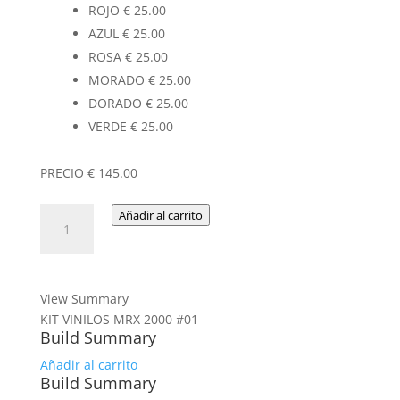
ROJO
€
25.00
AZUL
€
25.00
ROSA
€
25.00
MORADO
€
25.00
DORADO
€
25.00
VERDE
€
25.00
PRECIO
€
145.00
KIT
Añadir al carrito
VINILOS
MRX
2000
#01
View Summary
cantidad
KIT VINILOS MRX 2000 #01
Build Summary
Añadir al carrito
Build Summary